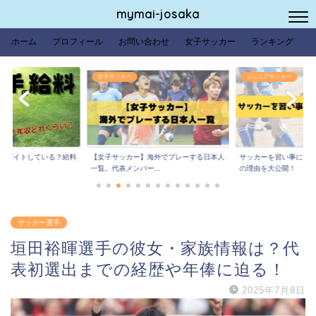
mymai-josaka
ホーム
プロフィール
お問い合わせ
女子サッカー
ランキング
女子サッカー
ジュニアサッカー
は？バイトしている？給料
【女子サッカー】海外でプレーする日本人
サッカーを習い事にする
.
一覧。代表メンバー...
の理由を大公開！
サッカー選手
垣田裕暉選手の彼女・家族情報は？代
表初選出までの経歴や年俸に迫る！
2025年7月8日