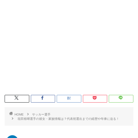
HOME
サッカー選手
垣田裕暉選手の彼女・家族情報は？代表初選出までの経歴や年俸に迫る！