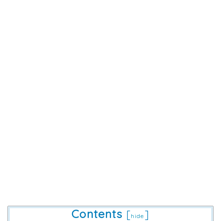
Contents
[
]
hide