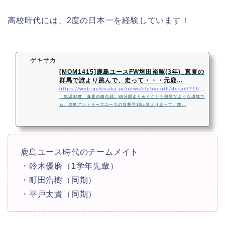
高校時代には、2度の日本一を経験しています！
ゲキサカ
[MOM1415]鹿島ユースFW垣田裕暉(3年)_真夏の
群馬で誰より跳んで、走って・・・元鹿...
https://web.gekisaka.jp/news/clubyouth/detail/?168003-168003-fl
気温34度、真夏の耐久戦。80分間走りぬくことも困難なような環境で
も、鹿島アントラーズユースの背番号13は誰より走って、跳...
鹿島ユース時代のチームメイト
・鈴木優磨（1学年先輩）
・町田浩樹（同期）
・平戸太貴（同期）