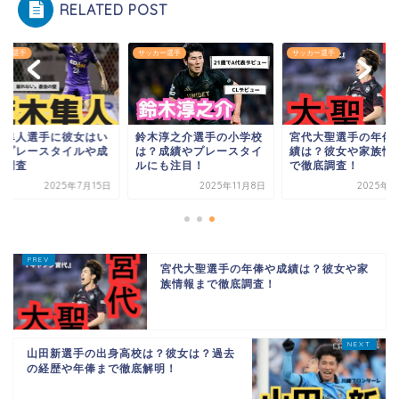
RELATED POST
カー選手
サッカー選手
サッカー選手
木隼人選手に彼女はい
鈴木淳之介選手の小学校
宮代大聖選手の年俸
？プレースタイルや成
は？成績やプレースタイ
績は？彼女や家族情
を調査
ルにも注目！
で徹底調査！
2025年7月15日
2025年11月8日
2025年7
宮代大聖選手の年俸や成績は？彼女や家
族情報まで徹底調査！
山田新選手の出身高校は？彼女は？過去
の経歴や年俸まで徹底解明！