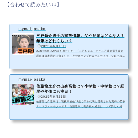
【合わせて読みたい↓↓】
mymai-josaka
三戸舜介選手の家族情報。父や兄弟はどんな人？
年俸はどれくらい？
️
2025年6月16日
2025年6月にA代表を果たした、「三戸ちゃん」こと三戸舜介選手彼の
躍進は日本国内に留まらず、今やオランダのエールディヴィジにその名
を轟かせています。「小柄で、よく走って速いヤツ」といわれるよう
に、「感謝」を忘れない姿勢や、メンタルの強さ、競争心と優しさのバ
ランス。三戸舜介のブレない姿勢のルーツなど、今回はあらゆる情報に
迫ります！https://youtube.com/shorts/kPS4z4jaYy4?si=1Pg0nS02C
mymai-josaka
vwrzQBMプロフィール｜三戸舜介とは？プロフィール氏名三戸舜介
（みと しゅんすけ）生年月日2002年9月28日出身地山口県宇部市所...
佐藤龍之介の出身高校は？小学校・中学校は？経
歴や年俸にも注目！
️
2025年6月21日
佐藤龍之介選手は、現役高校生18歳で日本代表に選出された期待の若手
ミッドフィールダーです！佐藤選手の出身校や経歴について詳しく紹介
していきます！@j_league 【ロス五輪世代！18歳のMF！】岡山で覚醒
した日本の希望#佐藤龍之介 のプレーまとめました
#Jリーグ #明治安
田Jリーグ #DAZN独占 #ファジアーノ岡山 ♬ 怪獣（サビ） - サカナク
ションプロフィール｜佐藤龍之介とは？プロフィール氏名佐藤龍之介
（さとう りゅうのすけ）生年月日2006年10月16日（現在18歳）出身
地東京都西東京市所属クラブファジアーノ岡山ポジシ...