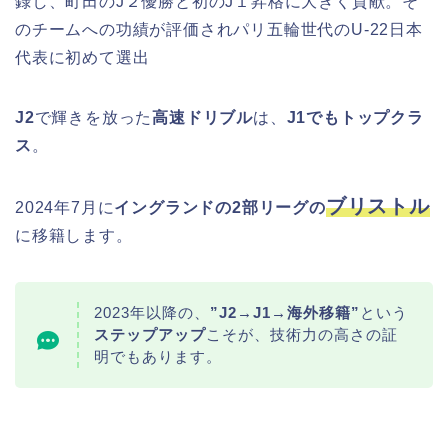
録し、町田のJ２優勝と初のJ１昇格に大きく貢献。そ
のチームへの功績が評価されパリ五輪世代のU-22日本
代表に初めて選出
J2
で輝きを放った
高速ドリブル
は、
J1でもトップクラ
ス
。
ブリストル
2024年7月に
イングランドの2部リーグの
に移籍します。
2023年以降の、
”J2→J1→海外移籍”
という
ステップアップ
こそが、技術力の高さの証
明でもあります。