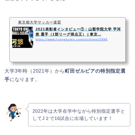
東京都大学サッカー連盟
2021表彰者インタビュー①：山梨学院大学 平河
悠 選手（1部リーグ得点王） | 東京...
https://www.f-togakuren.com/archives/2996
大学3年時（2021年）から
町田ゼルビアの特別指定選
手
になります。
2022年は大学在学中ながら特別指定選手と
してJ２で16試合に出場しています！