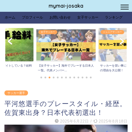
mymai-josaka
ホーム
プロフィール
お問い合わせ
女子サッカー
ランキング
女子サッカー
ジュニアサッカー
は？バイトしている？給料
【女子サッカー】海外でプレーする日本人
サッカーを習い事にする
.
一覧。代表メンバー...
の理由を大公開！
サッカー選手
平河悠選手のプレースタイル・経歴。
佐賀東出身？日本代表初選出！
2025年6月22日
/
2025年8月18日