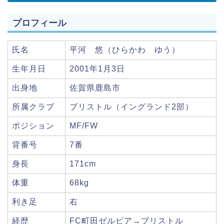
プロフィール
氏名
平河 悠（ひらかわ ゆう）
生年月日
2001年1月3日
出身地
佐賀県鹿島市
所属クラブ
ブリストル（イングランド2部）
ポジション
MF/FW
背番号
7番
身長
171cm
体重
68kg
利き足
右
経歴
FC町田ゼルビア→ブリストル