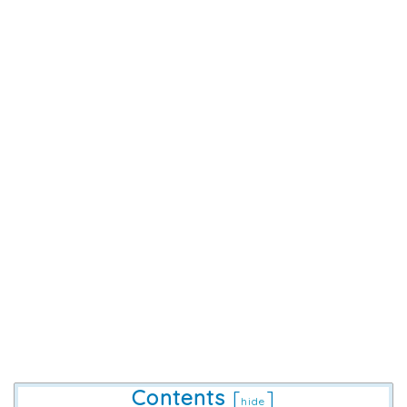
Contents
[
]
hide