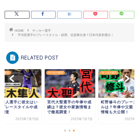
HOME
サッカー選手
平河悠選手のプレースタイル・経歴。佐賀東出身？日本代表初選出！
RELATED POST
カー選手
サッカー選手
サッカー選手
木隼人選手に彼女はい
宮代大聖選手の年俸や成
町野修斗のプレース
？プレースタイルや成
績は？彼女や家族情報ま
ルは？年俸や父親・
を調査
で徹底調査！
情報も大公開！
2025年7月15日
2025年7月7日
2025年9