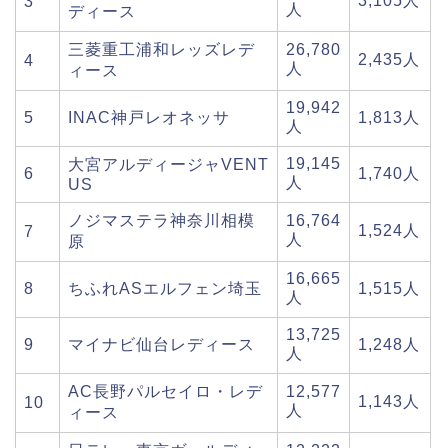
3,105人
3
人
ディース
三菱重工浦和レッズレデ
26,780
2,435人
4
人
ィース
19,942
5
INAC神戸レオネッサ
1,813人
人
19,145
大宮アルディージャVENT
6
1,740人
人
US
ノジマステラ神奈川相模
16,764
1,524人
7
人
原
16,665
8
ちふれASエルフェン埼玉
1,515人
人
13,725
9
マイナビ仙台レディース
1,248人
人
AC長野パルセイロ・レデ
12,577
1,143人
10
人
ィース