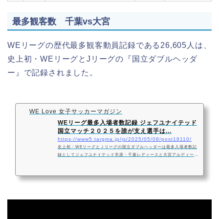
最多観客数 千葉vs大宮
WEリーグの歴代最多観客動員記録である26,605人は、
史上初・WEリーグとJリーグの『国立ダブルヘッダ
ー』で記録されました。
WE Love 女子サッカーマガジン
WEリーグ最多入場者数記録 ジェフユナイテッド
国立マッチ２０２５を誰が支え選手は...
https://www5.targma.jp/js/2025/05/08/post18110/
史上初・WEリーグとＪリーグの国立ダブルヘッダーは最多入場者数記
録としてジェフユナイテッド市原・千葉レディースと大宮アルディージ
ャＶＥＮＴＵＳの名を記すジェフユナイテッド市原・千葉レディースが
林香奈絵選手のミドルシュートで８９分に逆転すると、スタンドはジェ
フユナイテッド市原・千葉レディース史上最大のジェフ三唱でチームを