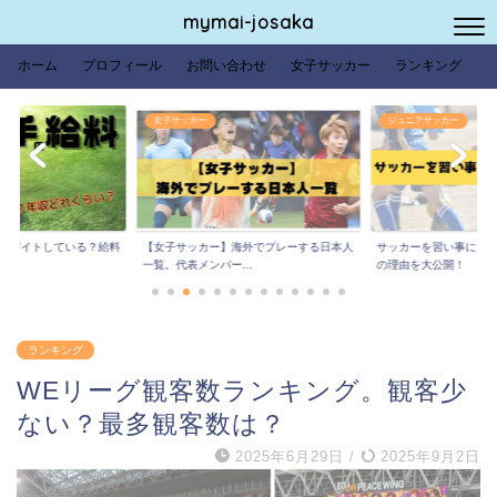
mymai-josaka
ホーム
プロフィール
お問い合わせ
女子サッカー
ランキング
女子サッカー
ジュニアサッカー
は？バイトしている？給料
【女子サッカー】海外でプレーする日本人
サッカーを習い事にする
.
一覧。代表メンバー...
の理由を大公開！
ランキング
WEリーグ観客数ランキング。観客少
ない？最多観客数は？
2025年6月29日
/
2025年9月2日