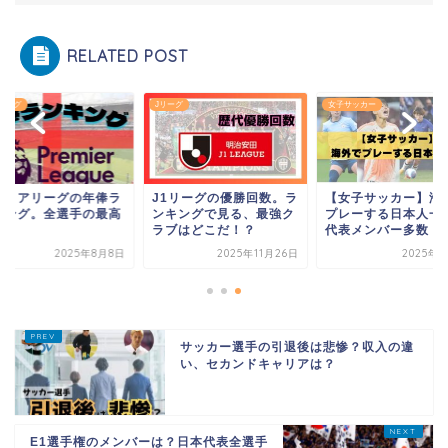
RELATED POST
キング
Jリーグ
女子サッカー
レミアリーグの年俸ラ
J1リーグの優勝回数。ラ
【女子サッカー】海
キング。全選手の最高
ンキングで見る、最強ク
プレーする日本人一
は？
ラブはどこだ！？
代表メンバー多数！
2025年8月8日
2025年11月26日
2025年6
サッカー選手の引退後は悲惨？収入の違
い、セカンドキャリアは？
E1選手権のメンバーは？日本代表全選手