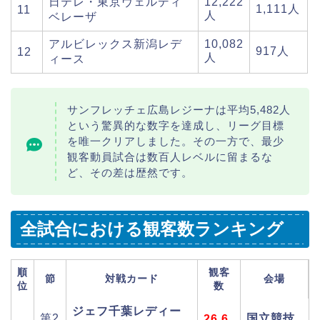
日テレ・東京ヴェルディ
12,222
1,111人
11
人
ベレーザ
アルビレックス新潟レデ
10,082
917人
12
人
ィース
サンフレッチェ広島レジーナは平均5,482人
という驚異的な数字を達成し、リーグ目標
を唯一クリアしました。その一方で、最少
観客動員試合は数百人レベルに留まるな
ど、その差は歴然です。
全試合における観客数ランキング
順
観客
節
対戦カード
会場
位
数
ジェフ千葉レディー
第2
国立競技
26,6