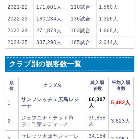
2021-22
171,601人
110試合
1,560人
2022-23
180,284人
136試合
1,326人
2023-24
271,878人
163試合
1,668人
2024-25
337,290人
165試合
2,044人
クラブ別の観客数一覧
順
総入場
平均入場
クラブ名
位
者数
者数
サンフレッチェ広島レジ
60,307
5,482人
1
人
ーナ
ジェフユナイテッド市
39,858
3,623人
2
人
原・千葉レディース
セレッソ大阪ヤンマーレ
34,154