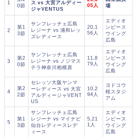
1
ス vs 大宮アルディー
05人
0節
場
ジャVENTUS
エディオ
サンフレッチェ広島
第1
20,1
ンピース
レジーナ vs 浦和レッ
2
56人
3節
ウイング
ズレディース
広島
エディオ
サンフレッチェ広島
第2
11,8
ンピース
レジーナ vs ノジマス
3
79人
0節
ウイング
テラ神奈川相模原
広島
セレッソ大阪ヤンマ
ヨドコウ
第2
10,2
ーレディース vs 大宮
4
桜スタジ
94人
2節
アルディージャVENT
アム
US
サンフレッチェ広島
エディオ
第1
レジーナ vs マイナビ
5,21
ンピース
5
1人
3節
仙台レディースレデ
ウイング
ィース
広島